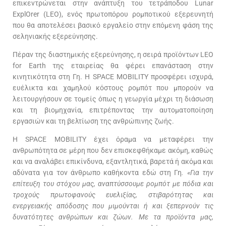
επικεντρώνεται στην ανάπτυξη του τετράποδου Lunar
ExplOrer (LEO), ενός πρωτοπόρου ρομποτικού εξερευνητή
που θα αποτελέσει βασικό εργαλείο στην επόμενη φάση της
σεληνιακής εξερεύνησης.
Πέραν της διαστημικής εξερεύνησης, η σειρά προϊόντων LEO
for Earth της εταιρείας θα φέρει επανάσταση στην
κινητικότητα στη Γη. Η SPACE MOBILITY προσφέρει ισχυρά,
ευέλικτα και χαμηλού κόστους ρομπότ που μπορούν να
λειτουργήσουν σε τομείς όπως η γεωργία μέχρι τη διάσωση
και τη βιομηχανία, επιτρέποντας την αυτοματοποίηση
εργασιών και τη βελτίωση της ανθρώπινης ζωής.
Η SPACE MOBILITY έχει όραμα να μεταφέρει την
ανθρωπότητα σε μέρη που δεν επισκεφθήκαμε ακόμη, καθώς
και να αναλάβει επικίνδυνα, εξαντλητικά, βαρετά ή ακόμα και
αδύνατα για τον άνθρωπο καθήκοντα εδώ στη Γη
. «Για την
επίτευξη του στόχου μας, αναπτύσσουμε ρομπότ με πόδια και
τροχούς πρωτοφανούς ευελιξίας, στιβαρότητας και
ενεργειακής απόδοσης που μιμούνται ή και ξεπερνούν τις
δυνατότητες ανθρώπων και ζώων. Με τα προϊόντα μας,