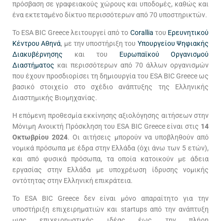
πρόσβαση σε γραφειακούς χώρους και υποδομές, καθώς και
ένα εκτεταμένο δίκτυο περισσότερων από 70 υποστηρικτών.
Το ESA BIC Greece λειτουργεί από το
Corallia
του
Ερευνητικού
Κέντρου Αθηνά
, με την υποστήριξη του
Υπουργείου Ψηφιακής
Διακυβέρνησης
και του
Ευρωπαϊκού Οργανισμού
Διαστήματος
και περισσότερων από 70 άλλων οργανισμών
που έχουν προσδιορίσει τη δημιουργία του ESA BIC Greece ως
βασικό στοιχείο στο σχέδιο ανάπτυξης της Ελληνικής
Διαστημικής Βιομηχανίας.
H επόμενη προθεσμία εκκίνησης αξιολόγησης αιτήσεων στην
Μόνιμη Ανοικτή Πρόσκληση του ESA BIC Greece είναι στις
14
Οκτωβρίου 2024
. Οι αιτήσεις μπορούν να υποβληθούν από
νομικά πρόσωπα με έδρα στην Ελλάδα (όχι άνω των 5 ετών),
και από φυσικά πρόσωπα, τα οποία κατοικούν με άδεια
εργασίας στην Ελλάδα με υποχρέωση ίδρυσης νομικής
οντότητας στην Ελληνική επικράτεια.
Το ESA BIC Greece δεν είναι μόνο απαραίτητο για την
υποστήριξη επιχειρηματιών και startups από την ανάπτυξη
μιας επιχειρηματικής ιδέας έως την πλήρη