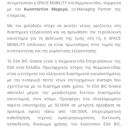
αντιμετωπίσει η
SPACE
MOBILITY
στη θερμοκοιτίδα
», σύμφωνα
με τον
Κωνσταντίνο Μαχαιρά
, co-Managing Partner της
εταιρείας.
Με τον φιλόδοξο στόχο να ανοίξει νέους ορίζοντες στη
διαστημική εξερεύνηση και να προωθήσει την τεχνολογική
καινοτομία για τη βελτίωση της ζωής στη Γη, η SPACE
MOBILITY επιδιώκει να είναι πρωτοπόρος στον τομέα της
κινητικότητας και της ρομποτικής εξερεύνησης.
Το ESA BIC Greece είναι η Θερμοκοιτίδα Επιχειρήσεων της
ESA στην Ελλάδα. Πρωταρχικός στόχος της θερμοκοιτίδας
είναι η ενίσχυση του ελληνικού διαστημικού οικοσυστήματος
με την εισαγωγή πέντε νέων επιτυχημένων startups που
σχετίζονται με το διάστημα κάθε χρόνο. Το ESA BIC Greece
αποτελεί μέρος του μεγαλύτερου δικτύου διαστημικής
καινοτομίας στον κόσμο. Προσφέρει ένα ολοκληρωμένο
πακέτο υποστήριξης με 50.000€ σε μετρητά, πρόσβαση σε
προνόμια ύψους πάνω από 100.000€, επιχειρηματική
καθοδήγηση, τεχνική εμπειρογνωμοσύνη, δικτύωση,
εκπαίδευση, δικαίωμα χρήσης του λογότυπου ESA BIC,