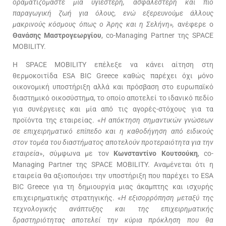
οραματιζόμαστε μια υγιέστερη, ασφαλέστερη και πιο
παραγωγική ζωή για όλους, ενώ εξερευνούμε άλλους
μακρινούς κόσμους όπως ο Άρης και η Σελήνη»,
ανέφερε ο
Θανάσης Μαστρογεωργίου
, co-Managing Partner της SPACE
MOBILITY.
Η SPACE MOBILITY επέλεξε να κάνει αίτηση στη
θερμοκοιτίδα ESA BIC Greece καθώς παρέχει όχι μόνο
οικονομική υποστήριξη αλλά και πρόσβαση στο ευρωπαϊκό
διαστημικό οικοσύστημα, το οποίο αποτελεί το ιδανικό πεδίο
για συνέργειες και μία από τις αγορές-στόχους για τα
προϊόντα της εταιρείας. «
Η απόκτηση σημαντικών γνώσεων
σε επιχειρηματικό επίπεδο και η καθοδήγηση από ειδικούς
στον τομέα του διαστήματος αποτελούν προτεραιότητα για την
εταιρεία
», σύμφωνα με τον
Κωνσταντίνο Κουτσούκη
, co-
Managing Partner της SPACE MOBILITY. Αναμένεται ότι η
εταιρεία θα αξιοποιήσει την υποστήριξη που παρέχει το ESA
BIC Greece για τη δημιουργία μιας άκαμπτης και ισχυρής
επιχειρηματικής στρατηγικής. «
Η εξισορρόπηση μεταξύ της
τεχνολογικής ανάπτυξης και της επιχειρηματικής
δραστηριότητας αποτελεί την κύρια πρόκληση που θα