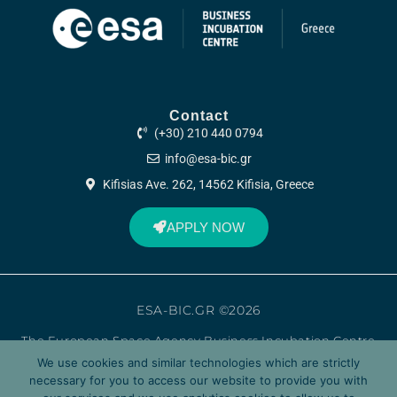
Contact
(+30) 210 440 0794
info@esa-bic.gr
Kifisias Ave. 262, 14562 Kifisia, Greece
APPLY NOW
ESA-BIC.GR ©2026
The European Space Agency Business Incubation Centre
Greece (ESA BIC Greece) is managed by Corallia, a unit of
We use cookies and similar technologies which are strictly
the Research Center Athena, and is supported by the
necessary for you to access our website to provide you with
European Space Agency (ESA) and the Hellenic Ministry of