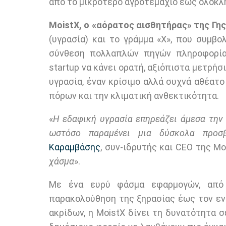
από το μικρότερο αγροτεμάχιο έως ολόκλ
MoistX, ο «αόρατος αισθητήρας» της Γης
(υγρασία) και το γράμμα «X», που συμβ
σύνθεση πολλαπλών πηγών πληροφορία
startup να κάνει ορατή, αξιόπιστα μετρήσ
υγρασία, έναν κρίσιμο αλλά συχνά αθέατο
πόρων και την κλιματική ανθεκτικότητα.
«
Η εδαφική υγρασία επηρεάζει άμεσα την
ωστόσο παραμένει μια δύσκολα προσβ
Καραμβάσης
, συν-ιδρυτής και CEO της Moi
χάσμα
».
Με ένα ευρύ φάσμα εφαρμογών, από 
παρακολούθηση της ξηρασίας έως τον ε
ακρίδων, η MoistX δίνει τη δυνατότητα 