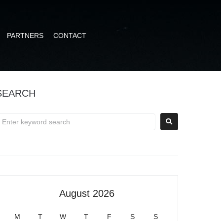
PARTNERS
CONTACT
SEARCH
August 2026
M
T
W
T
F
S
S