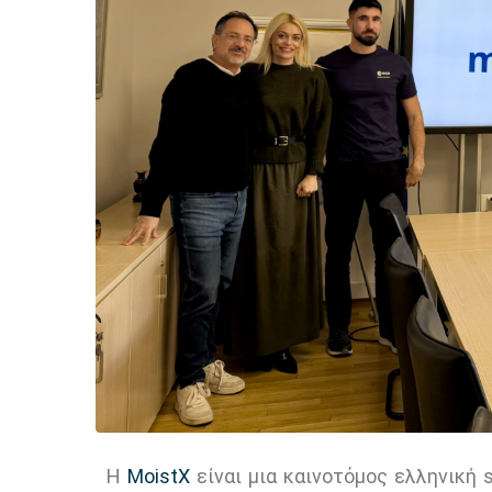
Η
MoistX
είναι μια καινοτόμος ελληνική