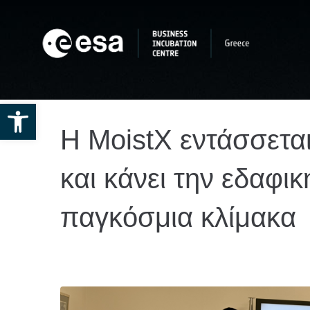
Open toolbar
Η MoistX εντάσσετα
και κάνει την εδαφι
παγκόσμια κλίμακα