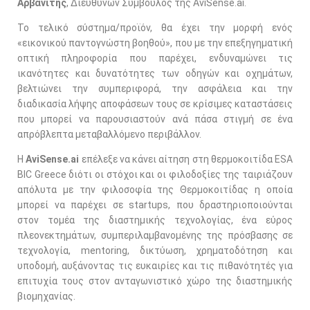
Αρβανίτης
, Διευθύνων Σύμβουλος της AviSense.ai.
Το τελικό σύστημα/προϊόν, θα έχει την μορφή ενός
«εικονικού παντογνώστη βοηθού», που με την επεξηγηματική
οπτική πληροφορία που παρέχει, ενδυναμώνει τις
ικανότητες και δυνατότητες των οδηγών και οχημάτων,
βελτιώνει την συμπεριφορά, την ασφάλεια και την
διαδικασία λήψης αποφάσεων τους σε κρίσιμες καταστάσεις
που μπορεί να παρουσιαστούν ανά πάσα στιγμή σε ένα
απρόβλεπτα μεταβαλλόμενο περιβάλλον.
Η
AviSense
.
ai
επέλεξε να κάνει αίτηση στη θερμοκοιτίδα ESA
BIC Greece διότι οι στόχοι και οι φιλοδοξίες της ταιριάζουν
απόλυτα με την φιλοσοφία της Θερμοκοιτίδας η οποία
μπορεί να παρέχει σε startups, που δραστηριοποιούνται
στον τομέα της διαστημικής τεχνολογίας, ένα εύρος
πλεονεκτημάτων, συμπεριλαμβανομένης της πρόσβασης σε
τεχνολογία, mentoring, δικτύωση, χρηματοδότηση και
υποδομή, αυξάνοντας τις ευκαιρίες και τις πιθανότητές για
επιτυχία τους στον ανταγωνιστικό χώρο της διαστημικής
βιομηχανίας.