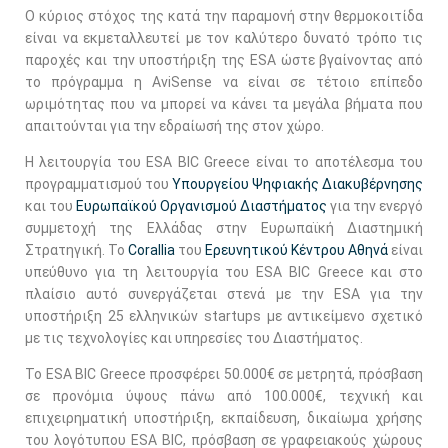
Ο κύριος στόχος της κατά την παραμονή στην θερμοκοιτίδα
είναι να εκμεταλλευτεί με τον καλύτερο δυνατό τρόπο τις
παροχές και την υποστήριξη της ESA ώστε βγαίνοντας από
το πρόγραμμα η AviSense να είναι σε τέτοιο επίπεδο
ωριμότητας που να μπορεί να κάνει τα μεγάλα βήματα που
απαιτούνται για την εδραίωσή της στον χώρο.
Η λειτουργία του ESA BIC Greece είναι το αποτέλεσμα του
προγραμματισμού του
Υπουργείου Ψηφιακής Διακυβέρνησης
και του
Ευρωπαϊκού Οργανισμού Διαστήματος
για την ενεργό
συμμετοχή της Ελλάδας στην Ευρωπαϊκή Διαστημική
Στρατηγική. Το
Corallia
του
Ερευνητικού Κέντρου Αθηνά
είναι
υπεύθυνο για τη λειτουργία του ESA BIC Greece και στο
πλαίσιο αυτό συνεργάζεται στενά με την ESA για την
υποστήριξη 25 ελληνικών startups με αντικείμενο σχετικό
με τις τεχνολογίες και υπηρεσίες του Διαστήματος.
Το ESA BIC Greece προσφέρει 50.000€ σε μετρητά, πρόσβαση
σε προνόμια ύψους πάνω από 100.000€, τεχνική και
επιχειρηματική υποστήριξη, εκπαίδευση, δικαίωμα χρήσης
του λογότυπου ESA BIC, πρόσβαση σε γραφειακούς χώρους