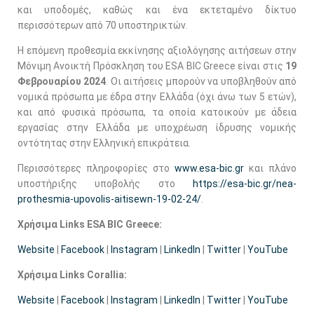
και υποδομές, καθώς και ένα εκτεταμένο δίκτυο
περισσότερων από 70 υποστηρικτών.
H επόμενη προθεσμία εκκίνησης αξιολόγησης αιτήσεων στην
Μόνιμη Ανοικτή Πρόσκληση του ESA BIC Greece είναι στις
19
Φεβρουαρίου 2024
. Οι αιτήσεις μπορούν να υποβληθούν από
νομικά πρόσωπα με έδρα στην Ελλάδα (όχι άνω των 5 ετών),
και από φυσικά πρόσωπα, τα οποία κατοικούν με άδεια
εργασίας στην Ελλάδα με υποχρέωση ίδρυσης νομικής
οντότητας στην Ελληνική επικράτεια.
Περισσότερες πληροφορίες στο
www.esa-bic.gr
και πλάνο
υποστήριξης υποβολής στο
https://esa-bic.gr/nea-
prothesmia-upovolis-aitisewn-19-02-24/
.
Χρήσιμα
Links ESA BIC Greece:
Website
|
Facebook
|
Instagram
|
LinkedIn
|
Twitter
|
YouTube
Χρήσιμα
Links Corallia:
Website
|
Facebook
|
Instagram
|
LinkedIn
|
Twitter
|
YouTube