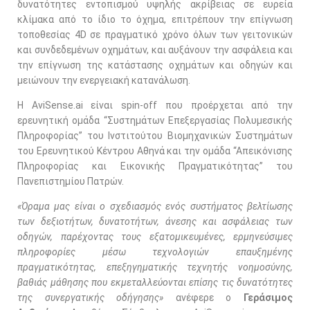
δυνατότητες εντοπισμού υψηλής ακρίβειας σε ευρεία
κλίμακα από το ίδιο το όχημα, επιτρέπουν την επίγνωση
τοποθεσίας 4D σε πραγματικό χρόνο όλων των γειτονικών
και συνδεδεμένων οχημάτων, και αυξάνουν την ασφάλεια και
την επίγνωση της κατάστασης οχημάτων και οδηγών και
μειώνουν την ενεργειακή κατανάλωση.
Η AviSense.ai είναι spin-off που προέρχεται από την
ερευνητική ομάδα “Συστημάτων Επεξεργασίας Πολυμεσικής
Πληροφορίας” του Ινστιτούτου Βιομηχανικών Συστημάτων
του Ερευνητικού Κέντρου Αθηνά και την ομάδα “Απεικόνισης
Πληροφορίας και Εικονικής Πραγματικότητας” του
Πανεπιστημίου Πατρών.
«Όραμα μας είναι ο σχεδιασμός ενός συστήματος βελτίωσης
των δεξιοτήτων, δυνατοτήτων, άνεσης και ασφάλειας των
οδηγών, παρέχοντας τους εξατομικευμένες, ερμηνεύσιμες
πληροφορίες μέσω τεχνολογιών επαυξημένης
πραγματικότητας, επεξηγηματικής τεχνητής νοημοσύνης,
βαθιάς μάθησης που εκμεταλλεύονται επίσης τις δυνατότητες
της συνεργατικής οδήγησης»
ανέφερε ο
Γεράσιμος